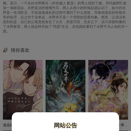
赖。某日，一个名叫水野飒马（伊东健人 配音）的男人找到了她，拜托她帮忙参
加一场联谊会。水野是凉的青梅竹马，两人从很小的时候起就认识了，如今的水
野是一名消防员，不知道他成长的过程中遇到了什么变故，导致他现在的性格非
常的轻浮，总之对于凉来说，水野并不是一个理想的恋爱对象。然而，让凉没有
想到的是，自己的公寓竟然发生了火灾，房屋尽毁，无奈之下，凉只得暂时搬到
了水野家里，两人就这样开始了“同居”生活，凉也因此看到了水野不为人知的另一
面。
猜你喜欢
05
281
10
网站公告
澈底对你成瘾
完美世界动画版
精灵梦叶罗丽 第十一季（下）