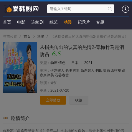
首页
电影
连续剧
综艺
动漫
纪录片
专题
当前位置
首页
动漫
《从指尖传出的认真的热情2-青梅竹马是消防员》
从指尖传出的认真的热情2-青梅竹马是消
6.5
防员
类型：
动画
情色
日本
2021
主演：
伊东健人
长妻树里
高冢智人
驹田航
藤原祐规
高
森奈津美
石谷春贵
导演：
未知
6
更新：
2021-07-20
立即播放
收藏
剧情简介
藤桥凉（高森奈津美 配音）是在工厂里上班的女白领，深受下属和同事们的信