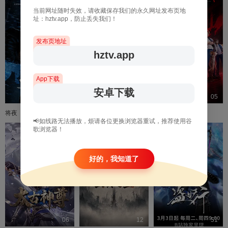
当前网址随时失效，请收藏保存我们的永久网址发布页地
址：hztv.app，防止丢失我们！
发布页地址
hztv.app
App下载
安卓下载
17
20
05
将夜
花仙子之魔法香对论
东大高武学院
📢如线路无法播放，烦请各位更换浏览器重试，推荐使用谷
歌浏览器！
好的，我知道了
06
12
51