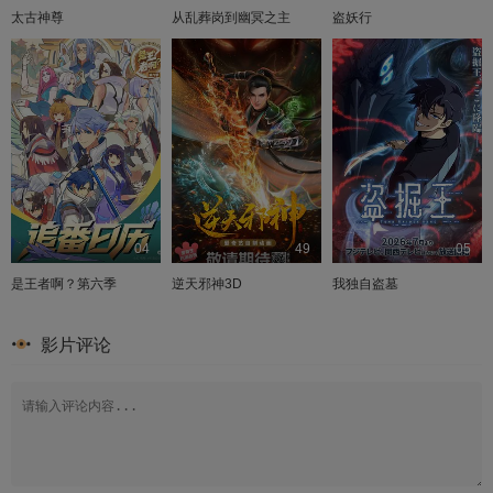
太古神尊
从乱葬岗到幽冥之主
盗妖行
04
49
05
是王者啊？第六季
逆天邪神3D
我独自盗墓
影片评论