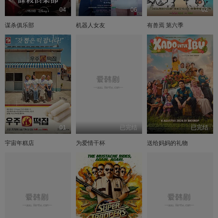
04
06
02
谋杀俱乐部
机器人女友
有兽焉 第六季
01
已完结
已完结
宇宙年糕店
为爱情干杯
送给妈妈的礼物