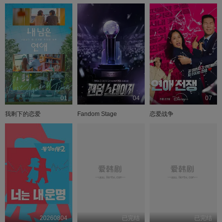
E252.241201
20251026
E253.241208
20251102
20241215
20251109
E255.241222
20251116
20250105
20251123
20251130
20250112
E258.250119
20251207
20251214
20250126
20251221
20250202
20251228
20250209
20260104
20250216
E263.250223
20260111
20250302
20260118
E265.250309
20260125
E266.250316
20260201
E267.250323
20260208
E268.250330
20260215
E269.250406
20260222
20260301
20250413
E271.250420
20260308
01
04
07
E272.250427
20260315
20260322
20250504
20260329
20250511
20260405
20250518
我剩下的恋爱
Fandom Stage
恋爱战争
20260412
20250525
20260419
20250601
E278.250608
20260426
20260503
20250615
20260510
20250622
E281.250629
20260517
20260524
20250706
20260531
20250713
20260607
20250720
E285.250727
20260614
E286.250803
20260621
E287.250810
20260628
E288.250817
20260705
E289.250824
20260712
E290.250831
20260719
E291.250907
20260726
E292.250914
20260802
E293.250921
E294.250928
E295.251005
20260804
已完结
已完结
E296.251012
E297.251019
E298.251026
E299.251102