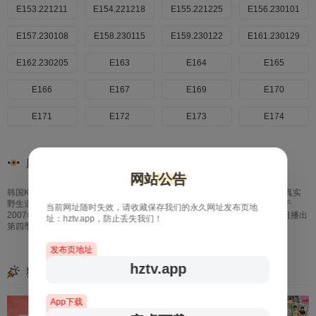
E153.221211
20231126
E154.221218
20231203
E155.221225
20231210
E156.230101
20231217
E157.230108
20231224
E158.230115
20231231
E159.230122
20240107
E161.230129
20240114
E162.230205
20240121
20240128
E163
20240204
E164
20240211
E165
20240218
E166
20240225
E167
20240303
E169
20240310
E170
20240317
E171
20240324
E172
20240331
E173
20240407
E174
20240414
E175
20240421
E176
20240428
E177
20240505
E178
剧情简介
20240512
E179
20240519
E180
20240526
E181
20240602
E182
网站公告
韩国KBS电视台综艺节目，也是该台Happy Sunday的长寿环节之一。标榜真实
20240609
E183
20240616
E184
20240623
E185
20240630
E186
野生道路真人秀，描绘6个男人横冲直撞背包旅行的旅行综艺节目。该节目于
当前网址随时失效，请收藏保存我们的永久网址发布页地
2007年8月5日开播，2019年3月两天一夜第三季结束后，于2019年12月8日播出
址：hztv.app，防止丢失我们！
20240707
E187
20240714
E188
20240721
E189
20240818
E190
第四季。节目每周日下午6点30分（韩国时间）播出。
发布页地址
20240825
E191
20240901
E192
20240908
E193
20240915
E194
hztv.app
猜你喜欢
20240922
E195
20240929
E196
20241006
E197
20241013
E198
App下载
20241020
E199
20241027
E200
20241103
E201
20241110
E202