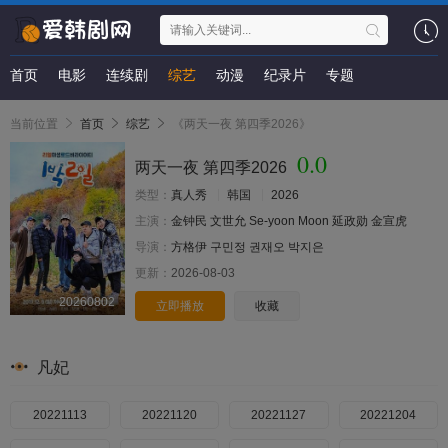
首页
电影
连续剧
综艺
动漫
纪录片
专题
当前位置
首页
综艺
《两天一夜 第四季2026》
0.0
两天一夜 第四季2026
类型：
真人秀
韩国
2026
主演：
金钟民
文世允
Se-yoon
Moon
延政勋
金宣虎
导演：
方格伊
구민정
권재오
박지은
更新：
2026-08-03
20260802
立即播放
收藏
凡妃
20221113
20221120
20221127
20221204