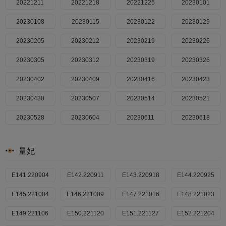
20221211
20221218
20221225
20230101
20230108
20230115
20230122
20230129
20230205
20230212
20230219
20230226
20230305
20230312
20230319
20230326
20230402
20230409
20230416
20230423
20230430
20230507
20230514
20230521
20230528
20230604
20230611
20230618
20230625
20230702
20230709
20230723
量妃
20230730
20230806
20230813
20230820
E141.220904
20230827
E142.220911
20230903
E143.220918
20230910
E144.220925
20230917
E145.221004
20230924
E146.221009
20231008
E147.221016
20231015
E148.221023
20231022
E149.221106
20231029
E150.221120
20231105
E151.221127
20231112
E152.221204
20231119