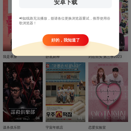
安卓下载
20241117
E203
20241124
E204
20241201
E205
20241208
E207
20241215
E208
20241222
E209
20250105
E210
20250112
E211
📢如线路无法播放，烦请各位更换浏览器重试，推荐使用谷
歌浏览器！
20250119
E212
20250126
E213
20250202
E215
20250209
E216
20250216
E217
20250223
E218
20250302
E219
20250309
E220
好的，我知道了
20260805
06
20260805
20250316
E221
20250323
E222
20250330
E223
20250406
E224
我是单身
卧底厨神
刘在街头 第三季2023
20250413
E225
20250420
E226
20250427
E227
20250504
E228
20250511
E229
20250518
E230
20250525
E231
20250601
E232
20250608
E233
20250615
E234
E235.240714
20250622
E236.240721
20250629
E237.240818
20250706
E238.240825
20250713
E239.240901
20250720
E240.240908
20250727
E241.240915
20250803
E242.240922
20250810
E243.240929
20250817
E244.241006
20250824
E245.241013
20250831
E246.241020
20250907
E246.241020
20250914
E247.241027
20250921
04
01
10
谋杀俱乐部
宇宙年糕店
恋爱实验室
E248.241103
20250928
E249.241110
20251005
E250.241117
20251012
E251.241124
20251019