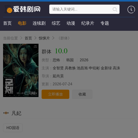
首页
电影
连续剧
综艺
动漫
纪录片
专题
当前位置
首页
惊悚片
《群体》
10.0
群体
类型：
恐怖
韩国
2026
主演：
全智贤
具教焕
池昌旭
申铉彬
金新绿
高洙
导演：
延尚昊
更新：
2026-07-24
已完结
立即播放
收藏
凡妃
HD国语