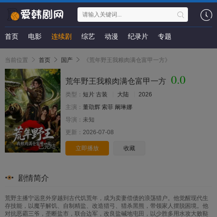
首页
电影
连续剧
综艺
动漫
纪录片
专题
当前位置
首页
国产
《荒年野王我粮肉满仓富甲一方》
0.0
荒年野王我粮肉满仓富甲一方
类型：
短片
古装
大陆
2026
主演：
董劭辉
索菲
阚琳娜
导演：
未知
更新：
2026-07-08
已完结
立即播放
收藏
剧情简介
荒野主播宁远意外穿越到古代饥荒年，成为卖妻偿债的浪荡猎户。他觉醒现代生
存技能，以魔芋解饥、自制精盐、改造猎弓、猎杀黑熊，带领家人摆脱困境。他
对抗恶霸三爷，垄断盐市，联合边军，改良盐碱地屯田，以少胜多用水攻大败鞑