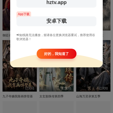
hztv.app
App下载
安卓下载
19
18
12
📢如线路无法播放，烦请各位更换浏览器重试，推荐使用谷
御廷谣
长夜如歌
从乱葬岗到幽冥之主
歌浏览器！
好的，我知道了
已完结
已完结
已完结
九子夺嫡我靠画饼登基
太玄胎珠传第四季
山海万灵录第五季