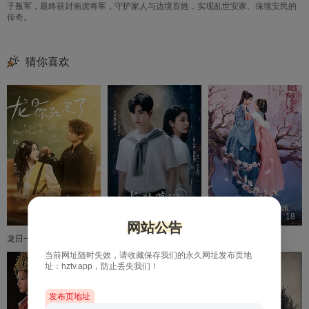
子叛军，最终获封南虎将军，守护家人与边境百姓，实现乱世安家、保境安民的
传奇。
猜你喜欢
已完结
24
18
网站公告
龙日一，你死定了
长歌莫问
昭阳公主
当前网址随时失效，请收藏保存我们的永久网址发布页地
址：hztv.app，防止丢失我们！
发布页地址