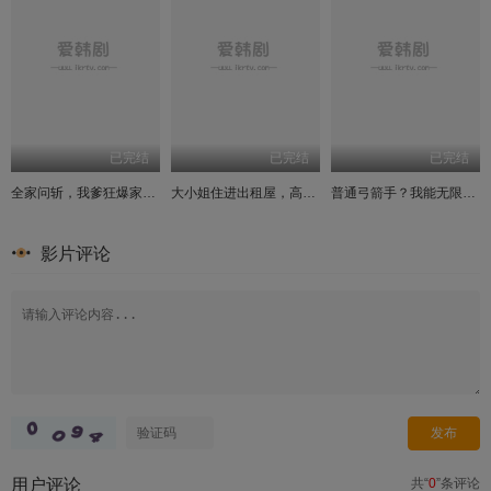
已完结
已完结
已完结
全家问斩，我爹狂爆家丑卡诛九族BUG
大小姐住进出租屋，高冷保镖摊牌了
普通弓箭手？我能无限叠加攻击力第三季
影片评论
用户评论
共“
0
”条评论