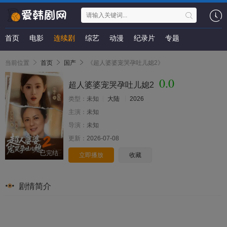
首页
电影
连续剧
综艺
动漫
纪录片
专题
当前位置
首页
国产
《超人婆婆宠哭孕吐儿媳2》
0.0
超人婆婆宠哭孕吐儿媳2
类型：
未知
大陆
2026
主演：
未知
导演：
未知
更新：
2026-07-08
已完结
立即播放
收藏
剧情简介