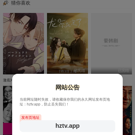
猜你喜欢
05
已完结
已完结
澈底对你成瘾
龙日一，你死定了
波兰家族 第三季
网站公告
当前网址随时失效，请收藏保存我们的永久网址发布页地
址：hztv.app，防止丢失我们！
发布页地址
hztv.app