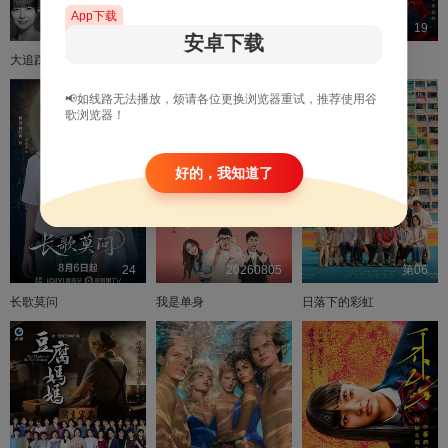
App下载
03
94
19
安卓下载
大追踪〜警视厅SSBC强行犯系〜 第二季
风，带有香气
我当卧底这件事
📢如线路无法播放，烦请各位更换浏览器重试，推荐使用谷
歌浏览器！
好的，我知道了
24
20260805
第06
长歌莫问
我是单身
日落下的彩虹