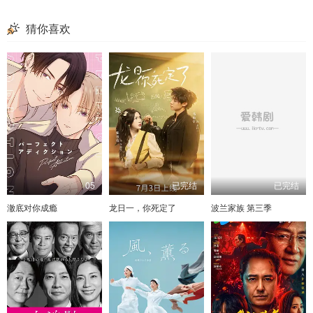
猜你喜欢
05
已完结
已完结
澈底对你成瘾
龙日一，你死定了
波兰家族 第三季