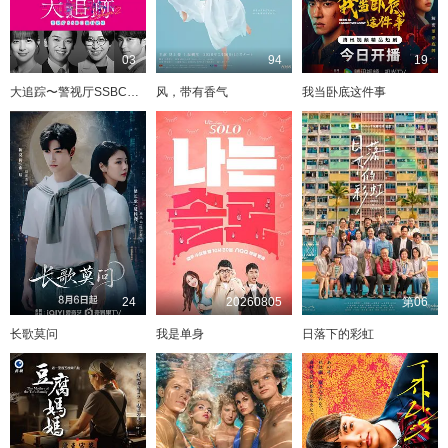
03
94
19
大追踪〜警视厅SSBC强行犯系〜 第二季
风，带有香气
我当卧底这件事
24
20260805
第06
长歌莫问
我是单身
日落下的彩虹