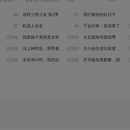
姜子翰,三天,杨瑨晗,毕莹超,阿沁,冯泽锐,唐策,闫子蔚,阮伊菲,刘李桥,家明,康潇文
赵波,瑛子,来喜,杜沁怡
内详
内详
05
花样少男少女 第2季
07
我们愉快的好日子
07
机器人女友
06
千金归来：我清算了枕边人
已完结
我家娘子竟然是女帝
已完结
太玄胎珠传第四季
已完结
当上神明后，我带着信徒干
已完结
大小姐住进出租屋，高冷保
已完结
末世倒计时，我把自己上交
已完结
开局被抢墨麒麟，我反手孵