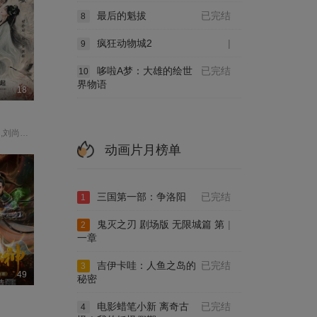
最后的魁拔
已完结
8
疯狂动物城2
|
9
哆啦A梦：大雄的绘世
已完结
10
界物语
18
胡亦瑶,张景昀,刘尚麟,俐乐,汪子夕
动画片月榜单
三国第一部：争洛阳
已完结
1
鬼灭之刃 剧场版 无限城篇 第
|
2
一章
吉伊卡哇：人鱼之岛的
已完结
3
49
秘密
电影蜡笔小新 离奇古
已完结
4