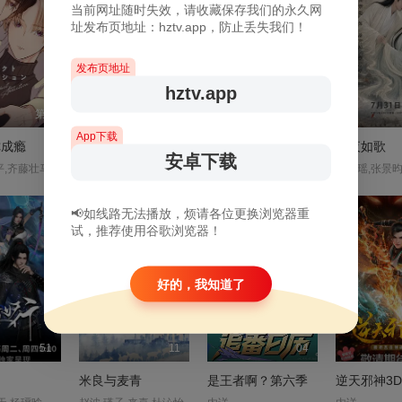
当前网址随时失效，请收藏保存我们的永久网
址发布页地址：hztv.app，防止丢失我们！
发布页地址
hztv.app
第1
160
05
App下载
你成瘾
豆腐妈妈
东大高武学院
长夜如歌
安卓下载
平,齐藤壮马
谢琼煖,洪都拉斯,陈仙梅,蓝苇华,苏晏霈,曾智希,曾子益,陈志强,郭忠祐,李之勤,潘奕如,范瑞君,王耿豪,吴铃山,张倩,李运庆,罗子惟,宫美乐,王晴,于浩威,马国毕,张世贤,徐千京,黄子玲,黄靖雅,李佩怡,吴政澔,黄尚禾,吴皓升
云惟一,万舒心,刘琮,张惠霖,李铮,李兰陵,心念,韩祺,常文涛,浮梦若薇,崔郅昊,青琳昊,杨磊,王广龙,弋凡,王婧儿,胡亚捷,黄嘉炜,胡霖,赵俊凌,贺文潇
📢如线路无法播放，烦请各位更换浏览器重
试，推荐使用谷歌浏览器！
好的，我知道了
51
11
04
米良与麦青
是王者啊？第六季
逆天邪神3D