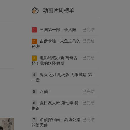
动画片周榜单
三国第一部：争洛阳
已完结
1
吉伊卡哇：人鱼之岛的
已完结
2
秘密
电影蜡笔小新 离奇古
已完结
3
怪！我的妖怪假期
鬼灭之刃 剧场版 无限城篇 第
|
4
一章
八仙！
已完结
5
夏目友人帐 第七季 特
已完结
6
别篇
名侦探柯南：高速公路
已完结
7
的堕天使