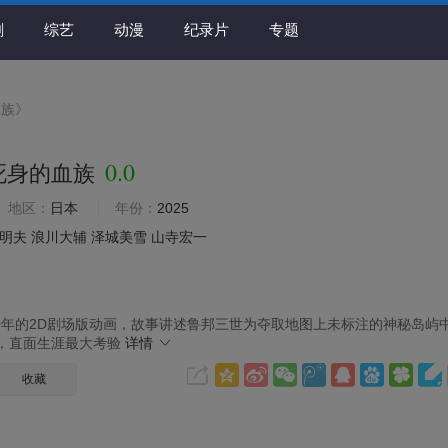
剧
综艺
动漫
纪录片
专题
血族》
0.0
死身的血族
地区：
日本
年份：
2025
明夫
浪川大辅
泽城美雪
山寺宏一
0年的2D剧场版动画，故事讲述鲁邦三世为夺取地图上未标注的神秘岛屿
，直面生涯最大考验
详情
收藏