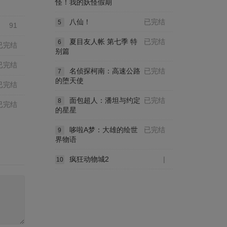
怪！我的妖怪假期
八仙！
已完结
5
91
夏目友人帐 第七季 特
已完结
6
已完结
别篇
已完结
名侦探柯南：高速公路
已完结
7
的堕天使
已完结
面包超人：潘坦与约定
已完结
8
已完结
的星星
哆啦A梦：大雄的绘世
已完结
9
界物语
疯狂动物城2
|
10