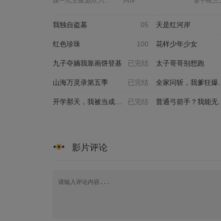
魏一凡,王薇,赵欣,六点点,张恩泽,夜叉,北炎,林帽帽,温馨
内详
我独自盗墓
05
天是红河岸
红色珍珠
100
花样少年少女
九子夺嫡我靠画饼登基
已完结
太子哥哥别想跑
山海万灵录第五季
已完结
全家问斩，我爹狂爆家丑卡
开学那天，我被当成传说
已完结
普通弓箭手？我能无限叠加
影片评论