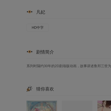
凡妃
HD中字
剧情简介
系列时隔约30年的2D剧场版动画，故事讲述鲁邦三世
猜你喜欢