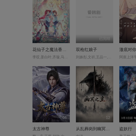
20
已完结
花仙子之魔法香对论
双枪红娘子
澈底对
李哎,姜白叶,齐璇,马斑马,江时暖,颜辉,叮当,司小幽,江月,萧秋子,黎筱濛,戈昕宇,黄玮,小连杀,任景行,刘渕,李沈倩,张啸雨,崔轶辰,王辅平,吴童,斯诺,王世旸
刘姝彤,文祈,王品一,谢宁,王岗岗,陈之辉,李为民,魏兆雄,王程,邱晨阳
阿座上洋
06
12
太古神尊
从乱葬岗到幽冥之主
盗妖行