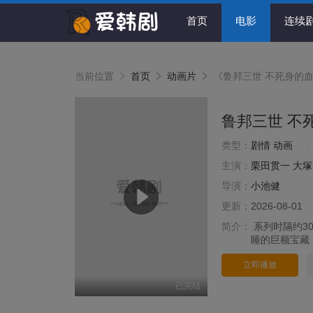
首页
电影
连续
当前位置
首页
动画片
《鲁邦三世 不死身的
鲁邦三世 不
类型：
剧情
动画
主演：
栗田贯一
大塚
导演：
小池健
更新：
2026-08-01
简介：
系列时隔约3
睡的巨额宝藏
立即播放
已完结